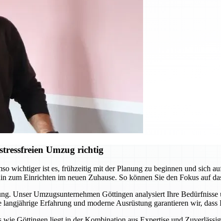
tressfreien Umzug richtig
o wichtiger ist es, frühzeitig mit der Planung zu beginnen und sich 
hin zum Einrichten im neuen Zuhause. So können Sie den Fokus auf da
itung. Unser Umzugsunternehmen Göttingen analysiert Ihre Bedürfnisse
langjährige Erfahrung und moderne Ausrüstung garantieren wir, dass I
ie Göttingen liegt in der Kombination aus Expertise und Zuverlässigke