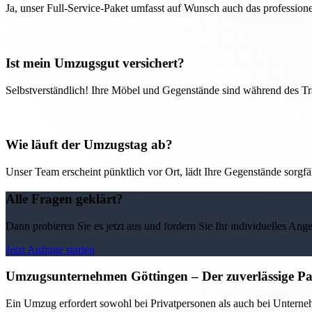
Ja, unser Full-Service-Paket umfasst auf Wunsch auch das professio
Ist mein Umzugsgut versichert?
Selbstverständlich! Ihre Möbel und Gegenstände sind während des Tra
Wie läuft der Umzugstag ab?
Unser Team erscheint pünktlich vor Ort, lädt Ihre Gegenstände sorgfälti
Alle Fragen geklärt?
Dann probieren Sie es jetzt aus und fordern Sie Ihr individuelles Ang
Jetzt Anfrage starten
Umzugsunternehmen Göttingen – Der zuverlässige Pa
Ein Umzug erfordert sowohl bei Privatpersonen als auch bei Untern