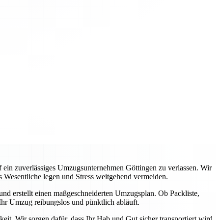
auf ein zuverlässiges Umzugsunternehmen Göttingen zu verlassen. Wir
s Wesentliche legen und Stress weitgehend vermeiden.
 und erstellt einen maßgeschneiderten Umzugsplan. Ob Packliste,
hr Umzug reibungslos und pünktlich abläuft.
it. Wir sorgen dafür, dass Ihr Hab und Gut sicher transportiert wird