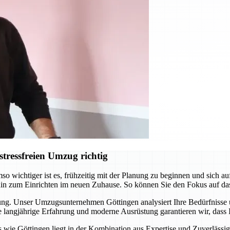
tressfreien Umzug richtig
o wichtiger ist es, frühzeitig mit der Planung zu beginnen und sich 
hin zum Einrichten im neuen Zuhause. So können Sie den Fokus auf da
itung. Unser Umzugsunternehmen Göttingen analysiert Ihre Bedürfnisse
langjährige Erfahrung und moderne Ausrüstung garantieren wir, dass I
ie Göttingen liegt in der Kombination aus Expertise und Zuverlässigke