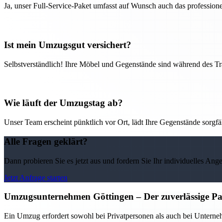
Ja, unser Full-Service-Paket umfasst auf Wunsch auch das professio
Ist mein Umzugsgut versichert?
Selbstverständlich! Ihre Möbel und Gegenstände sind während des Tra
Wie läuft der Umzugstag ab?
Unser Team erscheint pünktlich vor Ort, lädt Ihre Gegenstände sorgfälti
Alle Fragen geklärt?
Dann probieren Sie es jetzt aus und fordern Sie Ihr individuelles Ang
Jetzt Anfrage starten
Umzugsunternehmen Göttingen – Der zuverlässige Pa
Ein Umzug erfordert sowohl bei Privatpersonen als auch bei Untern