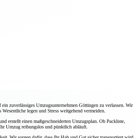
auf ein zuverlässiges Umzugsunternehmen Göttingen zu verlassen. Wir
s Wesentliche legen und Stress weitgehend vermeiden.
 und erstellt einen maßgeschneiderten Umzugsplan. Ob Packliste,
hr Umzug reibungslos und pünktlich abläuft.
it. Wir sorgen dafür, dass Ihr Hab und Gut sicher transportiert wird