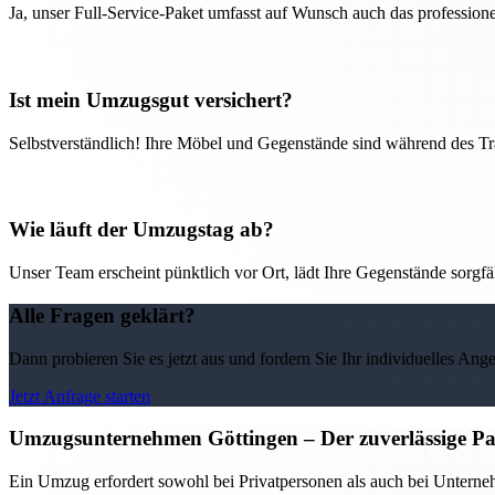
Ja, unser Full-Service-Paket umfasst auf Wunsch auch das professio
Ist mein Umzugsgut versichert?
Selbstverständlich! Ihre Möbel und Gegenstände sind während des Tra
Wie läuft der Umzugstag ab?
Unser Team erscheint pünktlich vor Ort, lädt Ihre Gegenstände sorgfälti
Alle Fragen geklärt?
Dann probieren Sie es jetzt aus und fordern Sie Ihr individuelles Ang
Jetzt Anfrage starten
Umzugsunternehmen Göttingen – Der zuverlässige Pa
Ein Umzug erfordert sowohl bei Privatpersonen als auch bei Untern