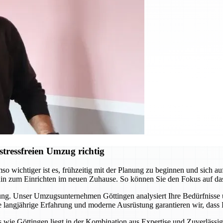
tressfreien Umzug richtig
o wichtiger ist es, frühzeitig mit der Planung zu beginnen und sich 
hin zum Einrichten im neuen Zuhause. So können Sie den Fokus auf da
itung. Unser Umzugsunternehmen Göttingen analysiert Ihre Bedürfnisse
langjährige Erfahrung und moderne Ausrüstung garantieren wir, dass I
ie Göttingen liegt in der Kombination aus Expertise und Zuverlässigke