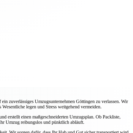
auf ein zuverlässiges Umzugsunternehmen Göttingen zu verlassen. Wir
s Wesentliche legen und Stress weitgehend vermeiden.
 und erstellt einen maßgeschneiderten Umzugsplan. Ob Packliste,
hr Umzug reibungslos und pünktlich abläuft.
it. Wir sorgen dafür, dass Ihr Hab und Gut sicher transportiert wird