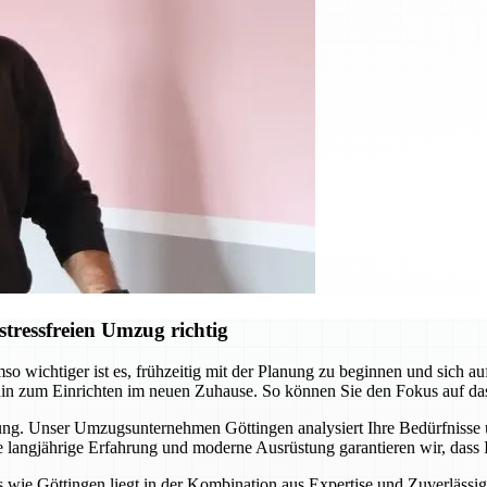
tressfreien Umzug richtig
o wichtiger ist es, frühzeitig mit der Planung zu beginnen und sich 
hin zum Einrichten im neuen Zuhause. So können Sie den Fokus auf da
itung. Unser Umzugsunternehmen Göttingen analysiert Ihre Bedürfnisse
langjährige Erfahrung und moderne Ausrüstung garantieren wir, dass I
ie Göttingen liegt in der Kombination aus Expertise und Zuverlässigke