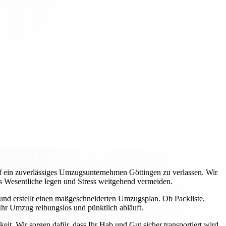
auf ein zuverlässiges Umzugsunternehmen Göttingen zu verlassen. Wir
s Wesentliche legen und Stress weitgehend vermeiden.
 und erstellt einen maßgeschneiderten Umzugsplan. Ob Packliste,
hr Umzug reibungslos und pünktlich abläuft.
it. Wir sorgen dafür, dass Ihr Hab und Gut sicher transportiert wird