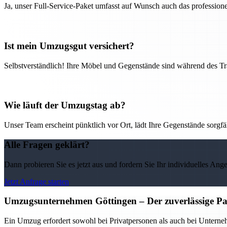
Ja, unser Full-Service-Paket umfasst auf Wunsch auch das professio
Ist mein Umzugsgut versichert?
Selbstverständlich! Ihre Möbel und Gegenstände sind während des Tra
Wie läuft der Umzugstag ab?
Unser Team erscheint pünktlich vor Ort, lädt Ihre Gegenstände sorgfälti
Alle Fragen geklärt?
Dann probieren Sie es jetzt aus und fordern Sie Ihr individuelles Ang
Jetzt Anfrage starten
Umzugsunternehmen Göttingen – Der zuverlässige Pa
Ein Umzug erfordert sowohl bei Privatpersonen als auch bei Untern