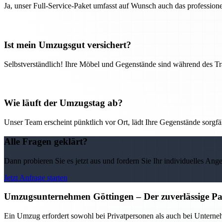
Ja, unser Full-Service-Paket umfasst auf Wunsch auch das professio
Ist mein Umzugsgut versichert?
Selbstverständlich! Ihre Möbel und Gegenstände sind während des Tra
Wie läuft der Umzugstag ab?
Unser Team erscheint pünktlich vor Ort, lädt Ihre Gegenstände sorgfälti
Alle Fragen geklärt?
Dann probieren Sie es jetzt aus und fordern Sie Ihr individuelles Ang
Jetzt Anfrage starten
Umzugsunternehmen Göttingen – Der zuverlässige Pa
Ein Umzug erfordert sowohl bei Privatpersonen als auch bei Untern