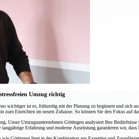
tressfreien Umzug richtig
o wichtiger ist es, frühzeitig mit der Planung zu beginnen und sich 
hin zum Einrichten im neuen Zuhause. So können Sie den Fokus auf da
itung. Unser Umzugsunternehmen Göttingen analysiert Ihre Bedürfnisse
langjährige Erfahrung und moderne Ausrüstung garantieren wir, dass I
ie Göttingen liegt in der Kombination aus Expertise und Zuverlässigke