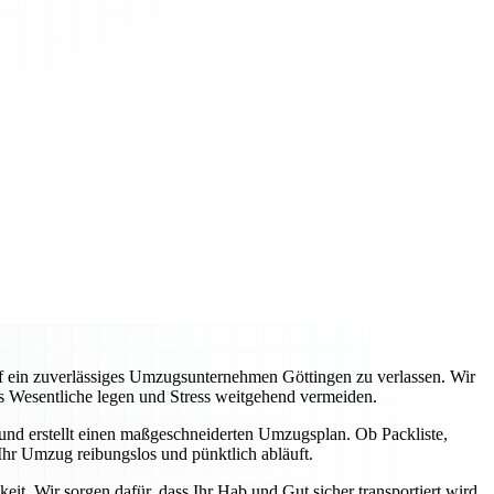
auf ein zuverlässiges Umzugsunternehmen Göttingen zu verlassen. Wir
s Wesentliche legen und Stress weitgehend vermeiden.
 und erstellt einen maßgeschneiderten Umzugsplan. Ob Packliste,
hr Umzug reibungslos und pünktlich abläuft.
it. Wir sorgen dafür, dass Ihr Hab und Gut sicher transportiert wird