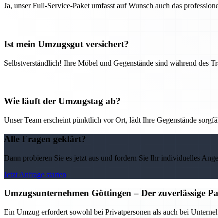
Ja, unser Full-Service-Paket umfasst auf Wunsch auch das professio
Ist mein Umzugsgut versichert?
Selbstverständlich! Ihre Möbel und Gegenstände sind während des Tra
Wie läuft der Umzugstag ab?
Unser Team erscheint pünktlich vor Ort, lädt Ihre Gegenstände sorgfälti
Alle Fragen geklärt?
Dann probieren Sie es jetzt aus und fordern Sie Ihr individuelles Ang
Jetzt Anfrage starten
Umzugsunternehmen Göttingen – Der zuverlässige Pa
Ein Umzug erfordert sowohl bei Privatpersonen als auch bei Untern