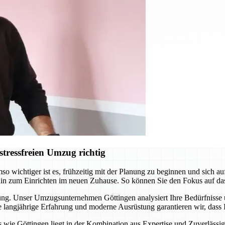
tressfreien Umzug richtig
o wichtiger ist es, frühzeitig mit der Planung zu beginnen und sich 
hin zum Einrichten im neuen Zuhause. So können Sie den Fokus auf da
itung. Unser Umzugsunternehmen Göttingen analysiert Ihre Bedürfnisse
langjährige Erfahrung und moderne Ausrüstung garantieren wir, dass I
ie Göttingen liegt in der Kombination aus Expertise und Zuverlässigke