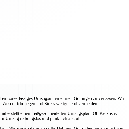
auf ein zuverlässiges Umzugsunternehmen Göttingen zu verlassen. Wir
s Wesentliche legen und Stress weitgehend vermeiden.
 und erstellt einen maßgeschneiderten Umzugsplan. Ob Packliste,
hr Umzug reibungslos und pünktlich abläuft.
it. Wir sorgen dafür, dass Ihr Hab und Gut sicher transportiert wird