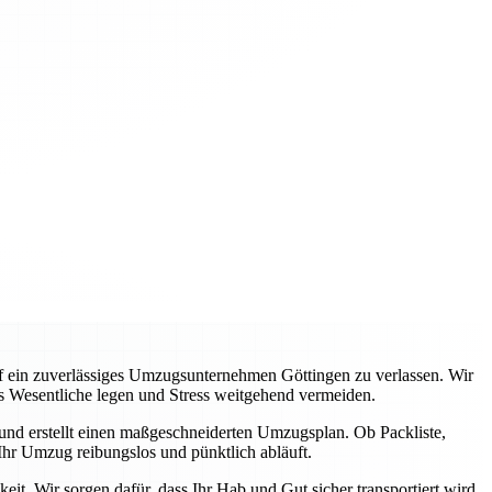
auf ein zuverlässiges Umzugsunternehmen Göttingen zu verlassen. Wir
s Wesentliche legen und Stress weitgehend vermeiden.
 und erstellt einen maßgeschneiderten Umzugsplan. Ob Packliste,
hr Umzug reibungslos und pünktlich abläuft.
it. Wir sorgen dafür, dass Ihr Hab und Gut sicher transportiert wird