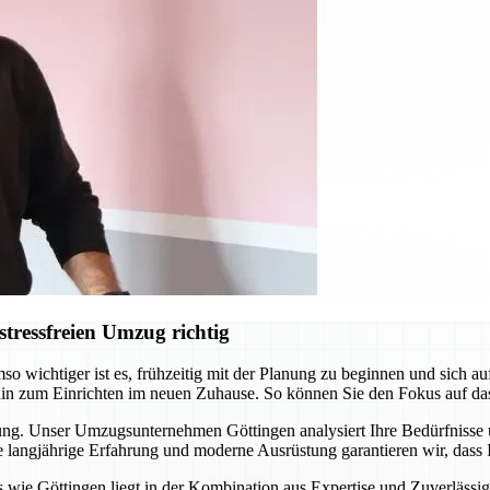
tressfreien Umzug richtig
o wichtiger ist es, frühzeitig mit der Planung zu beginnen und sich 
hin zum Einrichten im neuen Zuhause. So können Sie den Fokus auf da
itung. Unser Umzugsunternehmen Göttingen analysiert Ihre Bedürfnisse
langjährige Erfahrung und moderne Ausrüstung garantieren wir, dass I
ie Göttingen liegt in der Kombination aus Expertise und Zuverlässigke