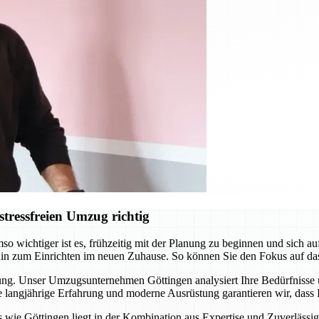
tressfreien Umzug richtig
o wichtiger ist es, frühzeitig mit der Planung zu beginnen und sich 
hin zum Einrichten im neuen Zuhause. So können Sie den Fokus auf da
itung. Unser Umzugsunternehmen Göttingen analysiert Ihre Bedürfnisse
langjährige Erfahrung und moderne Ausrüstung garantieren wir, dass I
ie Göttingen liegt in der Kombination aus Expertise und Zuverlässigke