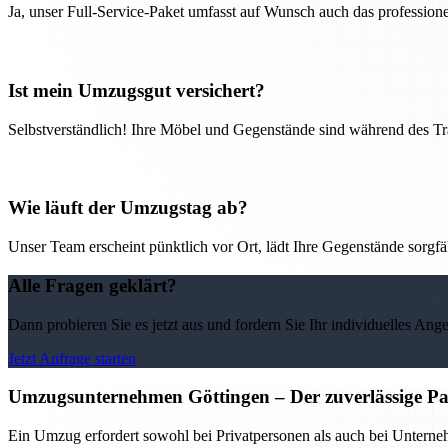
Ja, unser Full-Service-Paket umfasst auf Wunsch auch das professio
Ist mein Umzugsgut versichert?
Selbstverständlich! Ihre Möbel und Gegenstände sind während des Tra
Wie läuft der Umzugstag ab?
Unser Team erscheint pünktlich vor Ort, lädt Ihre Gegenstände sorgfälti
Alle Fragen geklärt?
Dann probieren Sie es jetzt aus und fordern Sie Ihr individuelles Ang
Jetzt Anfrage starten
Umzugsunternehmen Göttingen – Der zuverlässige Pa
Ein Umzug erfordert sowohl bei Privatpersonen als auch bei Untern