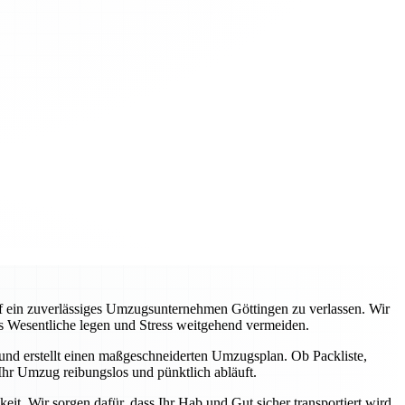
auf ein zuverlässiges Umzugsunternehmen Göttingen zu verlassen. Wir
s Wesentliche legen und Stress weitgehend vermeiden.
 und erstellt einen maßgeschneiderten Umzugsplan. Ob Packliste,
hr Umzug reibungslos und pünktlich abläuft.
it. Wir sorgen dafür, dass Ihr Hab und Gut sicher transportiert wird