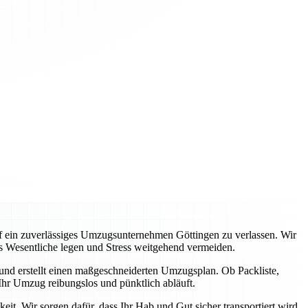
auf ein zuverlässiges Umzugsunternehmen Göttingen zu verlassen. Wir
s Wesentliche legen und Stress weitgehend vermeiden.
 und erstellt einen maßgeschneiderten Umzugsplan. Ob Packliste,
hr Umzug reibungslos und pünktlich abläuft.
it. Wir sorgen dafür, dass Ihr Hab und Gut sicher transportiert wird