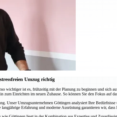
tressfreien Umzug richtig
o wichtiger ist es, frühzeitig mit der Planung zu beginnen und sich 
hin zum Einrichten im neuen Zuhause. So können Sie den Fokus auf da
itung. Unser Umzugsunternehmen Göttingen analysiert Ihre Bedürfnisse
langjährige Erfahrung und moderne Ausrüstung garantieren wir, dass I
ie Göttingen liegt in der Kombination aus Expertise und Zuverlässigke