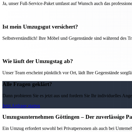
Ja, unser Full-Service-Paket umfasst auf Wunsch auch das professio
Ist mein Umzugsgut versichert?
Selbstverständlich! Ihre Möbel und Gegenstände sind während des Tra
Wie läuft der Umzugstag ab?
Unser Team erscheint pünktlich vor Ort, lädt Ihre Gegenstände sorgfälti
Alle Fragen geklärt?
Dann probieren Sie es jetzt aus und fordern Sie Ihr individuelles Ang
Jetzt Anfrage starten
Umzugsunternehmen Göttingen – Der zuverlässige Pa
Ein Umzug erfordert sowohl bei Privatpersonen als auch bei Untern